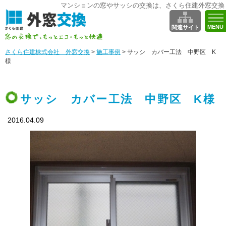
マンションの窓やサッシの交換は、さくら住建外窓交換
MENU
関連サイト
さくら住建株式会社 外窓交換
>
施工事例
>
サッシ カバー工法 中野区 K
様
サッシ カバー工法 中野区 K様
2016.04.09