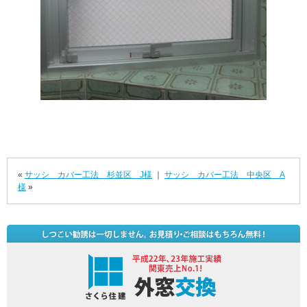
«
サッシ カバー工法 杉並区 J様
｜
サッシ カバー工法 中央区 A
様
»