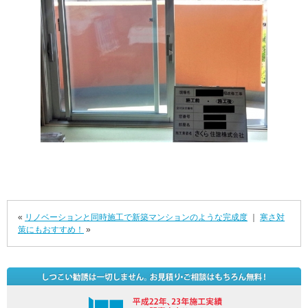
«
リノベーションと同時施工で新築マンションのような完成度
｜
寒さ対
策にもおすすめ！
»