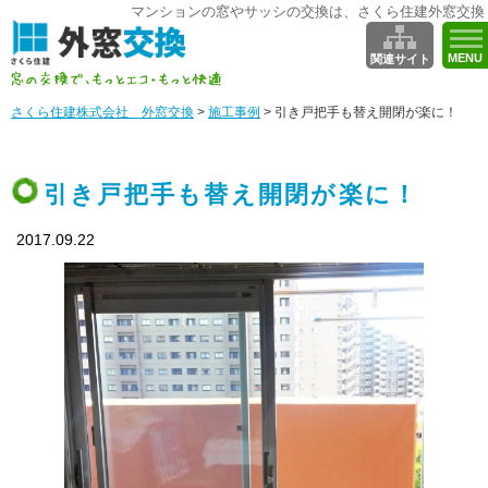
マンションの窓やサッシの交換は、さくら住建外窓交換
MENU
関連サイト
さくら住建株式会社 外窓交換
>
施工事例
>
引き戸把手も替え開閉が楽に！
引き戸把手も替え開閉が楽に！
2017.09.22