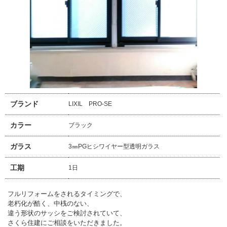
ブランド
LIXIL PRO-SE
カラー
ブラック
ガラス
3㎜PGヒシワイヤー型透明ガラス
工期
1日
フルリフォームをされるタイミングで、
老朽化が酷く、中桟のない、
違う形状のサッシをご検討されていて、
さくら住建にご相談をいただきました。