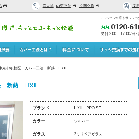
る
窓交換
内窓取付
玄関交換
採
マンションの窓やサッシの
0120-61
受付9:00～17:00/
東京都板橋区 カバー工法 断熱 LIXIL
断熱 LIXIL
ブランド
LIXIL PRO-SE
カラー
シルバー
ガラス
3ミリペアガラス