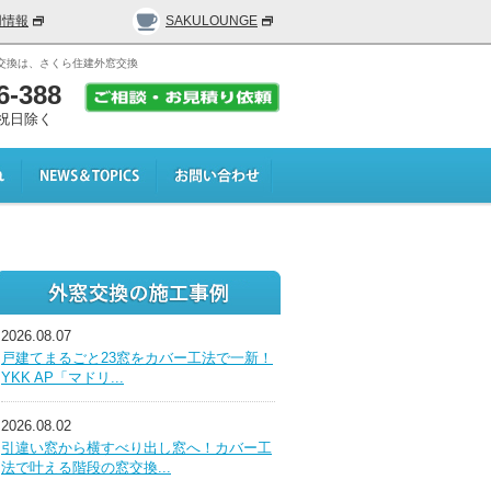
用情報
SAKULOUNGE
交換は、さくら住建外窓交換
6-388
日･祝日除く
2026.08.07
戸建てまるごと23窓をカバー工法で一新！
YKK AP「マドリ...
2026.08.02
引違い窓から横すべり出し窓へ！カバー工
法で叶える階段の窓交換...