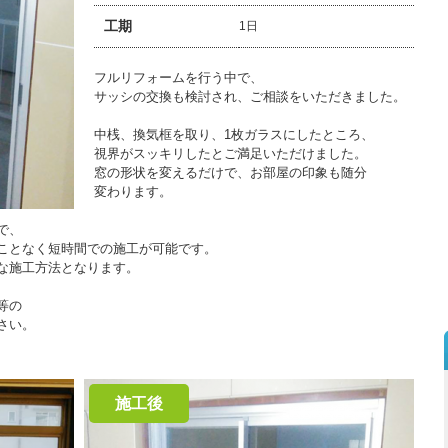
工期
1日
フルリフォームを行う中で、
サッシの交換も検討され、ご相談をいただきました。
中桟、換気框を取り、1枚ガラスにしたところ、
視界がスッキリしたとご満足いただけました。
窓の形状を変えるだけで、お部屋の印象も随分
変わります。
で、
ことなく短時間での施工が可能です。
な施工方法となります。
等の
さい。
施工後