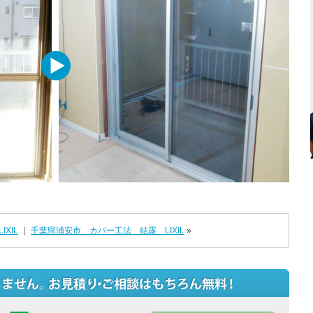
XIL
｜
千葉県浦安市 カバー工法 結露 LIXIL
»