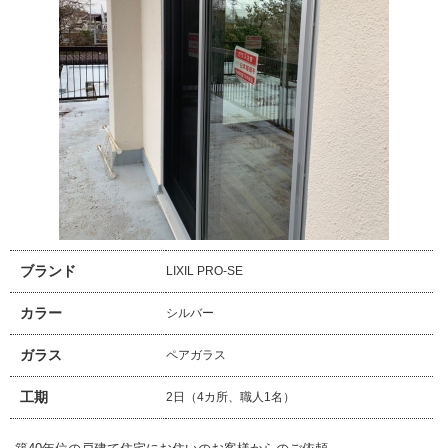
ブランド
LIXIL PRO-SE
カラー
シルバー
ガラス
ペアガラス
工期
2日（4カ所、職人1名）