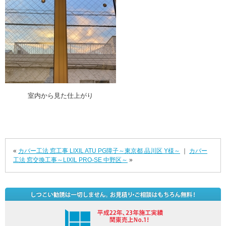
室内から見た仕上がり
«
カバー工法 窓工事 LIXIL ATU PG障子～東京都 品川区 Y様～
｜
カバー
工法 窓交換工事～LIXIL PRO-SE 中野区～
»