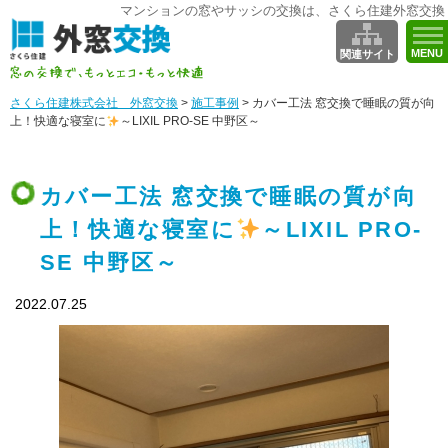
マンションの窓やサッシの交換は、さくら住建外窓交換
MENU
関連サイト
さくら住建株式会社 外窓交換
>
施工事例
>
カバー工法 窓交換で睡眠の質が向
上！快適な寝室に
～LIXIL PRO-SE 中野区～
カバー工法 窓交換で睡眠の質が向
上！快適な寝室に
～LIXIL PRO-
SE 中野区～
2022.07.25