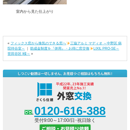
室内から見た仕上がり
«
フィックス窓から換気のできる窓へ
三協アルミ マディオ ～中野区 病
院待合室～
｜
助成金制度を『併用』・お得に窓交換
LIXIL PRO-SE～
世田谷区 I様～
»
0120-616-388
受付9:00～17:00/日･祝日除く