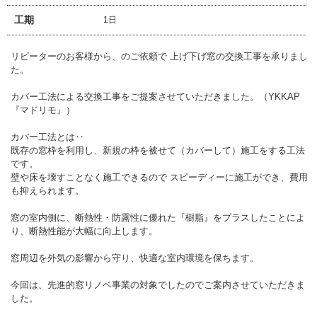
工期
1日
リピーターのお客様から、のご依頼で 上げ下げ窓の交換工事を承りまし
た。
カバー工法による交換工事をご提案させていただきました。（YKKAP
『マドリモ』）
カバー工法とは‥
既存の窓枠を利用し、新規の枠を被せて（カバーして）施工をする工法
です。
壁や床を壊すことなく施工できるので スピーディーに施工ができ、費用
も抑えられます。
窓の室内側に、断熱性・防露性に優れた『樹脂』をプラスしたことによ
り、断熱性能が大幅に向上します。
窓周辺を外気の影響から守り、快適な室内環境を保ちます。
今回は、先進的窓リノベ事業の対象でしたのでご案内させていただきま
した。