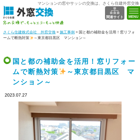
マンションの窓やサッシの交換は、さくら住建外窓交換
MENU
関連サイト
さくら住建株式会社 外窓交換
>
施工事例
>
国と都の補助金を活用！窓リフォ
ームで断熱対策
～東京都目黒区 マンション～
国と都の補助金を活用！窓リフォー
ムで断熱対策
～東京都目黒区 マ
ンション～
2023.07.27