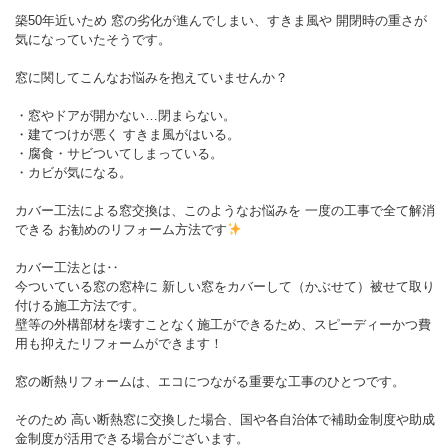
築50年近いため 窓の劣化が進んでしまい、すきま風や 開閉時の重さが
気になっていたそうです。
窓に関してこんなお悩みを抱えていませんか？
・窓やドアが開かない…閉まらない。
・建てつけが悪く すきま風がはいる。
・腐食・サビついてしまっている。
・カビが気になる。
カバー工法による窓交換は、このようなお悩みを 一度の工事で全て解消
できる お勧めのリフォーム方法です
カバー工法とは‥
今ついている窓の窓枠に 新しい窓をカバーして（かぶせて）被せて取り
付ける施工方法です。
壁等の外構部材を壊すことなく施工ができるため、スピーディーかつ費
用も抑えたリフォームができます！
窓の断熱リフォームは、エコにつながる重要な工事のひとつです。
そのため 高い断熱窓に交換した場合、国や各自治体で補助金制度や助成
金制度が活用できる場合がございます。