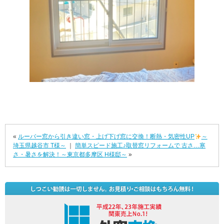
«
ルーバー窓から引き違い窓・上げ下げ窓に交換！断熱・気密性UP
～
埼玉県越谷市 T様～
｜
簡単スピード施工♪取替窓リフォームで 古さ…寒
さ・暑さを解決！～東京都多摩区 H様邸～
»