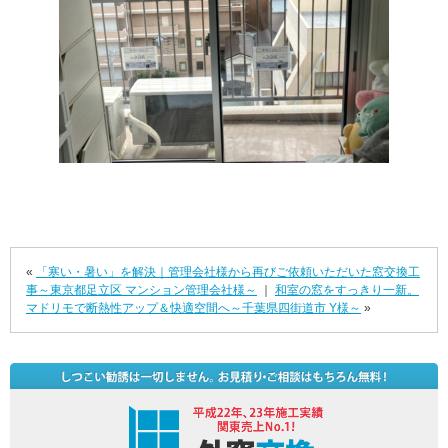
«
「寒い・暑い」を解決｜管理会社様から再びご依頼いただいた窓交換工
事～東京都足立区 マンション管理会社様～
｜
和室の窓をすっきり一新。
マドリモで断熱性アップ＆快適空間へ～千葉県四街道市 Y様～
»