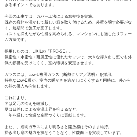
きるポイントでもあります。
今回の工事では、カバー工法による窓交換を実施。
既存の窓枠を活かして新しい窓を取り付けるため、外壁を壊す必要がな
く、短期間で施工が完了します。
コストを抑えながら性能を高められる、マンションにも適したリフォー
ム方法です。
採用したのは、LIXILの「PRO-SE」。
気密性・水密性・耐風圧性に優れたサッシで、大きな掃き出し窓でも外
気の影響を受けにくく、室内環境を安定させます。
ガラスには、Low-E複層ガラス（断熱クリア／透明）を採用。
特殊なLow-E膜が、室内の暖かさを逃がしにくくすると同時に、外から
の熱の侵入も抑制します。
これにより、
冬は足元の冷えを軽減し、
夏は日差しによる室温上昇を抑えるなど、
一年を通して快適な空間づくりに貢献します。
また、、透明ガラスにより明るさと開放感はそのまま維持。
掃き出し窓の魅力を損なうことなく、性能向上を実現しています。