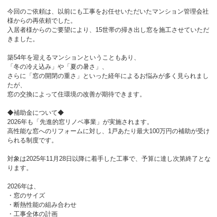
今回のご依頼は、以前にも工事をお任せいただいたマンション管理会社
様からの再依頼でした。
入居者様からのご要望により、15世帯の掃き出し窓を施工させていただ
きました。
築54年を迎えるマンションということもあり、
「冬の冷え込み」や「夏の暑さ」、
さらに「窓の開閉の重さ」といった経年によるお悩みが多く見られまし
たが、
窓の交換によって住環境の改善が期待できます。
◆補助金について◆
2026年も「先進的窓リノベ事業」が実施されます。
高性能な窓へのリフォームに対し、1戸あたり最大100万円の補助が受け
られる制度です。
対象は2025年11月28日以降に着手した工事で、予算に達し次第終了とな
ります。
2026年は、
・窓のサイズ
・断熱性能の組み合わせ
・工事全体の計画