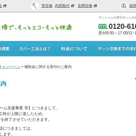
る
窓交換
内窓取付
玄関交換
採
マンションの窓やサッシの
0120-61
受付9:00～17:00/
キャンペーン
>
補助金に関する受付のご案内
案内
ホーム支援事業 等】につきまして、
工枠が上限に達したため、
受付を終了させていただきます。
様につきましては、
します。